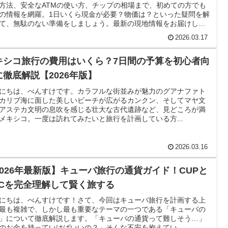
方法、安全なATMの使い方、チップの相場まで、初めての方でも
の情報を網羅。1日いくら現金が必要？物価は？といった疑問を解
て、無駄のない準備をしましょう。最新の現地情報をお届けしま
2026.03.17
キシコ旅行の費用はいくら？7日間の予算を初心者向
に徹底解説【2026年版】
にちは、べんすけです。カラフルな街並みが魅力のグアナファト
カリブ海に面した美しいビーチが広がるカンクン、そしてマヤ文
アステカ文明の息吹を感じる壮大な古代遺跡など、見どころが満
メキシコ。一度は訪れてみたいと旅行を計画している方...
2026.03.16
2026年最新版】キューバ旅行の通貨ガイド！CUPと
LCを完全理解して賢く旅する
にちは、べんすけです！さて、今回はキューバ旅行を計画する上
最も複雑で、しかし最も重要なテーマの一つである「キューバの
」について徹底解説します。「キューバの通貨って難しそう…」
のお金を持っていけばいいの？」そんな不安を抱えてい...