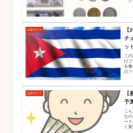
【
お金ガイド
チ
ッ
この
けで
を奪
の？
【
お金ガイド
予
こん
なの
ード
く変