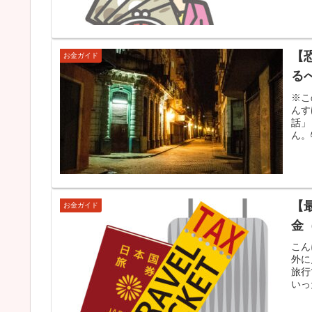
【
お金ガイド
る
※こ
んす
話」
ん。
【
お金ガイド
金
こん
外に
旅行
いっ