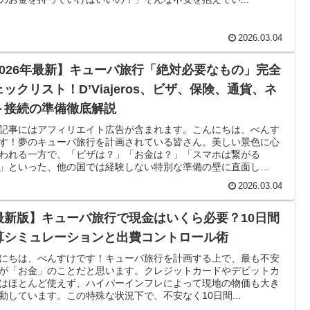
2026.03.04
2026年最新】キューバ旅行「絶対必要なもの」完全
ェックリスト！D’Viajeros、ビザ、保険、通貨、ネ
ト接続の準備徹底解説
記事にはアフィリエイト広告が含まれます。こんにちは、べんす
す！夢のキューバ旅行を計画されている皆さん。美しい景色に心
われる一方で、「ビザは？」「お金は？」「スマホは繋がる
」といった、他の国では経験しない特別な準備の壁に直面し...
2026.03.04
最新版】キューバ旅行で現金はいくら必要？10日間
算シミュレーションと出費コントロール術
にちは、べんすけです！キューバ旅行を計画する上で、最も不安
が「お金」のことだと思います。クレジットカードやデビットカ
はほとんど使えず、ハイパーインフレによって現地の物価も大き
動しています。この特殊な状況下で、不安なく10日間...