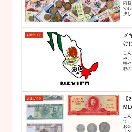
両替
安心
決し
す。
メ
お金ガイド
け
こん
や、
明や
載の
【
お金ガイド
M
こん
で、
お金
「ど