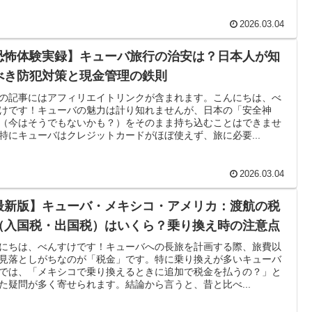
2026.03.04
恐怖体験実録】キューバ旅行の治安は？日本人が知
べき防犯対策と現金管理の鉄則
の記事にはアフィリエイトリンクが含まれます。こんにちは、べ
けです！キューバの魅力は計り知れませんが、日本の「安全神
（今はそうでもないかも？）をそのまま持ち込むことはできませ
特にキューバはクレジットカードがほぼ使えず、旅に必要...
2026.03.04
最新版】キューバ・メキシコ・アメリカ：渡航の税
（入国税・出国税）はいくら？乗り換え時の注意点
にちは、べんすけです！キューバへの長旅を計画する際、旅費以
見落としがちなのが「税金」です。特に乗り換えが多いキューバ
では、「メキシコで乗り換えるときに追加で税金を払うの？」と
た疑問が多く寄せられます。結論から言うと、昔と比べ...