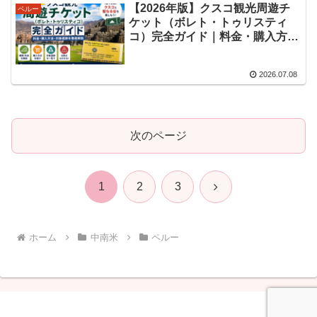
【2026年版】クスコ観光周遊チ
ペルー
ケット（ボレト・トゥリスティ
コ）完全ガイド｜料金・購入方
法・対象遺跡を徹底解説
2026.07.08
次のページ
次
1
2
3
へ
ホーム
中南米
ペルー