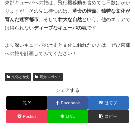
東部キューバへの旅は、飛行機移動を含めても日数はかか
りますが、その先に待つのは、
革命の情熱
、
独特な文化が
育んだ迷宮都市
、そして
壮大な自然
という、他のエリアで
は得られない
ディープなキューバの魂
です。
より深いキューバの歴史と文化に触れたい方は、ぜひ東部
への旅を計画してみてください！
文化と歴史
観光スポット
シェアする
X
Facebook
はてブ
Pocket
LINE
コピー