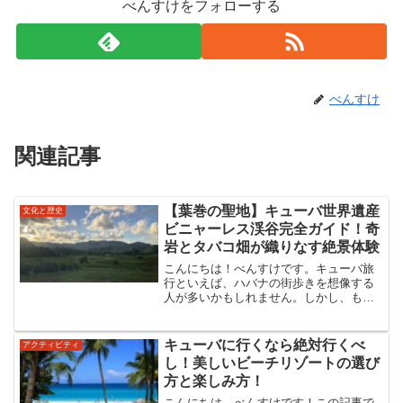
べんすけをフォローする
べんすけ
関連記事
【葉巻の聖地】キューバ世界遺産
文化と歴史
ビニャーレス渓谷完全ガイド！奇
岩とタバコ畑が織りなす絶景体験
こんにちは！べんすけです。キューバ旅
行といえば、ハバナの街歩きを想像する
人が多いかもしれません。しかし、もし
あなたが「キューバの雄大な自然」と
「葉巻のルーツ」に興味があるなら、絶
対に外せない世界遺産があります。それ
キューバに行くなら絶対行くべ
アクティビティ
が、キューバ西部に位置する...
し！美しいビーチリゾートの選び
方と楽しみ方！
こんにちは、べんすけです！この記事で