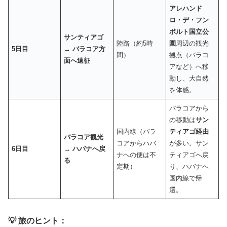
アレハンド
ロ・デ・フン
ボルト国立公
サンティアゴ
陸路（約5時
園
周辺の観光
5日目
→ バラコア方
間）
拠点（バラコ
面へ遠征
アなど）へ移
動し、大自然
を体感。
バラコアから
の移動は
サン
国内線（バラ
ティアゴ経由
バラコア観光
コアからハバ
が多い。サン
6日目
→ ハバナへ戻
ナへの便は不
ティアゴへ戻
る
定期）
り、ハバナへ
国内線で帰
還。
💡 旅のヒント：