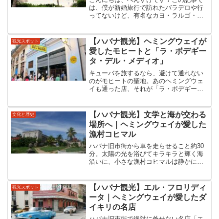
は、僕が新婚旅行で訪れたバラデロや行
ってないけど、有名なカヨ・ラルゴ・デ
ル・スールを中心にキューバのビーチリ
ゾートを紹介しますね。キューバと言え
ば海！！って感じですもんね！どんなビ
【ハバナ観光】ヘミングウェイが
観光スポット
ーチで過ごしたい？あなた...
愛したモヒートと「ラ・ボデギー
タ・デル・メディオ」
キューバを旅するなら、避けて通れない
のがモヒートの聖地。あのヘミングウェ
イも通った店、それが「ラ・ボデギー
タ・デル・メディオ（La Bodeguita del
Medio）」です。「ボデギータでモヒート
を、フロリディータでダイキリを。」も
【ハバナ観光】文学と海が交わる
文化と歴史
し...
場所へ｜ヘミングウェイが愛した
漁村コヒマル
ハバナ旧市街から車を走らせること約30
分。太陽の光を浴びてキラキラと輝く海
沿いに、小さな漁村コヒマルは静かに佇
んでいます。ここは、作家アーネスト・
ヘミングウェイが最も愛した場所の一つ
であり、彼の最高傑作『老人と海』の舞
【ハバナ観光】エル・フロリディ
観光スポット
台となった場所。一見、...
ータ｜ヘミングウェイが愛したダ
イキリの名店
ハバナ旧市街で絶対に外せない名店「エ