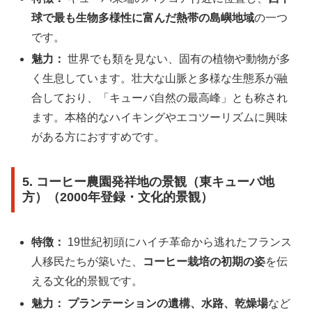
球で最も生物多様性に富んだ熱帯の島嶼地域
の一つ
です。
魅力：
世界でも類を見ない、固有の植物や動物が多
く生息しています。壮大な山脈と多様な生態系が融
合しており、「キューバ自然の最高峰」とも称され
ます。本格的なハイキングやエコツーリズムに興味
がある方におすすめです。
5. コーヒー農園発祥地の景観（東キューバ地
方）（2000年登録・文化的景観）
特徴：
19世紀初頭にハイチ革命から逃れたフランス
人移民たちが築いた、
コーヒー栽培の初期の姿
を伝
える文化的景観です。
魅力：
プランテーションの遺構、水路、乾燥場
など