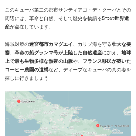
このキューバ第二の都市サンティアゴ・デ・クーバとその
周辺には、革命と自然、そして歴史を物語る
5つの世界遺
産
が点在しています。
海賊対策の
迷宮都市カマグエイ
、カリブ海を守る
壮大な要
塞
、
革命の船グランマ号が上陸した自然遺産
に加え、
地球
上で最も生物多様な熱帯の山脈
や、
フランス移民が築いた
コーヒー農園の遺構
など、ディープなキューバの真の姿を
探しに行きましょう！