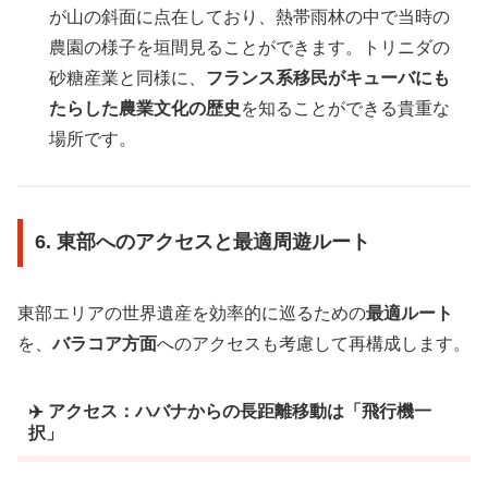
が山の斜面に点在しており、熱帯雨林の中で当時の
農園の様子を垣間見ることができます。トリニダの
砂糖産業と同様に、
フランス系移民がキューバにも
たらした農業文化の歴史
を知ることができる貴重な
場所です。
6. 東部へのアクセスと最適周遊ルート
東部エリアの世界遺産を効率的に巡るための
最適ルート
を、
バラコア方面
へのアクセスも考慮して再構成します。
✈️ アクセス：ハバナからの長距離移動は「飛行機一
択」