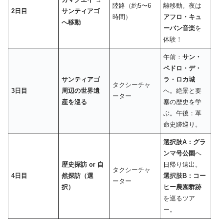
陸路（約5〜6
離移動。夜は
2日目
サンティアゴ
時間）
アフロ・キュ
へ移動
ーバン音楽
を
体験！
午前：
サン・
ペドロ・デ・
サンティアゴ
ラ・ロカ城
タクシーチャ
3日目
周辺の世界遺
へ。絶景と要
ーター
産を巡る
塞の歴史を学
ぶ。午後：革
命史跡巡り。
選択肢A：グラ
ンマ号公園
へ
歴史探訪 or 自
日帰り遠出。
タクシーチャ
4日目
然探訪（選
選択肢B：コー
ーター
択）
ヒー農園群跡
を巡るツア
ー。