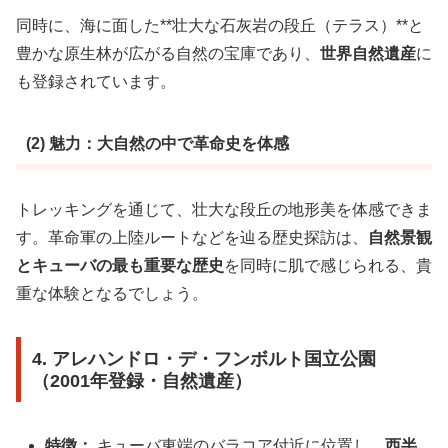
同時に、海に面した**壮大な石灰岩の段丘（テラス）**と
豊かな原生林が広がる自然の宝庫であり、
世界自然遺産
に
も登録されています。
(2) 魅力：大自然の中で革命史を体感
トレッキングを通じて、壮大な段丘の地形美を体感できま
す。革命軍の上陸ルートなどを辿る歴史探訪は、
自然景観
とキューバの最も重要な歴史
を同時に肌で感じられる、貴
重な体験となるでしょう。
4. アレハンドロ・デ・フンボルト国立公園
（2001年登録・自然遺産）
特徴：
キューバ東端のバラコア付近に位置し、
西半