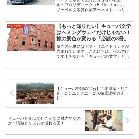
ル・フロリディータ（El Floridita）」。
ノーベル文学賞作家アーネスト・ヘミン
グウェイが愛したカクテル「ダイキリ」
発祥の地として、世界中の観光客を魅了
し続けています。今回は、この名店の歴
【もっと知りたい】キューバ文学
文化と歴史
史から店内...
はヘミングウェイだけじゃない！
旅の景色が変わる「必読の3冊」
※この記事にはアフィリエイトリンクが
含まれています。こんにちは、べんすけ
です！あなたも「キューバの文学」と聞
いて、真っ先に思い浮かぶのはヘミング
ウェイの『老人と海』でしょう。確か
に、ハバナのコヒマル漁村を訪ねれば、
彼の足跡を辿るロマンがあり...
【キューバ中部の宝石】世界遺産トリニ
ダー＆シエンフエーゴス徹底比較ガイ
ド！
キューバ音楽はなぜこんなに魅力的なの
か？情熱とリズムが溢れる国！