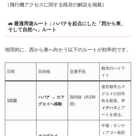
（飛行機アクセスに関する既存の解説を掲載）
🚗 最適周遊ルート：ハバナを起点にした「西から東、
そして自然へ」ルート
地理的に、西から東へ向かう以下のルートが効率的です。
観光のハイラ
日程
目的地
交通手段
イト
迷宮都市カマ
グエイの旧市
ハバナ → カマ
国内線（約1時
1日目
街を散策。
テ
グエイへ移動
間）
ィナハス
とア
ートを巡る。
午後：サンテ
ィアゴへ長距
カマグエイ →