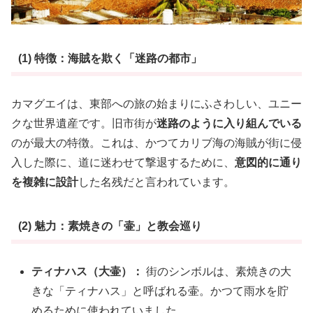
(1) 特徴：海賊を欺く「迷路の都市」
カマグエイは、東部への旅の始まりにふさわしい、ユニー
クな世界遺産です。旧市街が
迷路のように入り組んでいる
のが最大の特徴。これは、かつてカリブ海の海賊が街に侵
入した際に、道に迷わせて撃退するために、
意図的に通り
を複雑に設計
した名残だと言われています。
(2) 魅力：素焼きの「壷」と教会巡り
ティナハス（大壷）：
街のシンボルは、素焼きの大
きな「ティナハス」と呼ばれる壷。かつて雨水を貯
めるために使われていました。