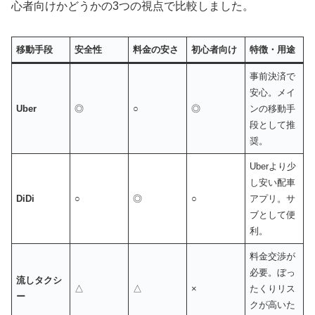
心者向けかどうかの3つの視点で比較しました。
移動手段
安全性
料金の安さ
初心者向け
特徴・用途
事前決済で
安心。メイ
Uber
◎
○
◎
ンの移動手
段として推
奨。
Uberより少
し安い配車
DiDi
○
◎
○
アプリ。サ
ブとして便
利。
料金交渉が
必要。ぼっ
流しタクシ
△
△
×
たくりリス
ー
クが高いた