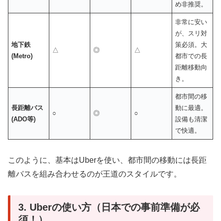
め非推奨。
非常に安い
が、スリ対
地下鉄
策必須。大
△
◎
△
(Metro)
都市での長
距離移動向
き。
都市間の移
長距離バス
動に最適。
○
◎
○
(ADO等)
設備も清潔
で快適。
このように、基本はUberを使い、都市間の移動には長距
離バスを組み合わせるのが王道のスタイルです。
3. Uberの使い方（日本での事前準備が必
須！）