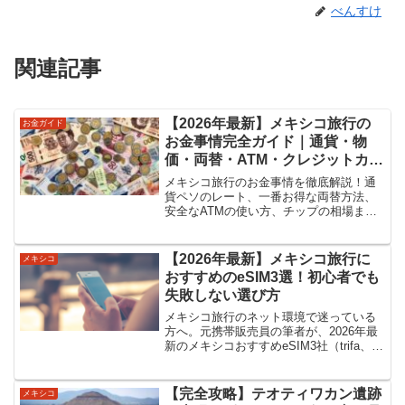
べんすけ
関連記事
【2026年最新】メキシコ旅行の
お金ガイド
お金事情完全ガイド｜通貨・物
価・両替・ATM・クレジットカー
ド・チップまで徹底解説
メキシコ旅行のお金事情を徹底解説！通
貨ペソのレート、一番お得な両替方法、
安全なATMの使い方、チップの相場ま
で、初めての方でも安心の情報を網羅。1
日いくら現金が必要？物価は？といった
疑問を解決して、無駄のない準備をしま
【2026年最新】メキシコ旅行に
メキシコ
しょう。最新の現地情報をお届けしま
おすすめのeSIM3選！初心者でも
す。
失敗しない選び方
メキシコ旅行のネット環境で迷っている
方へ。元携帯販売員の筆者が、2026年最
新のメキシコおすすめeSIM3社（trifa、
World eSIM、Airalo）を徹底比較！初心
者がハマりやすい注意点や、エリアの広
い「Telcel回線」の選び方など、これ一冊
【完全攻略】テオティワカン遺跡
メキシコ
で準備が完結するよう分かりやすく解説