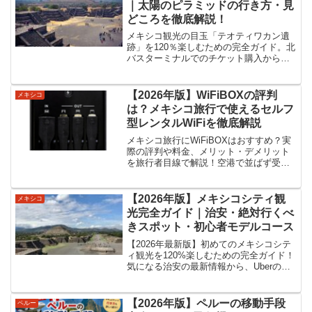
｜太陽のピラミッドの行き方・見
します。
どころを徹底解説！
メキシコ観光の目玉「テオティワカン遺
跡」を120％楽しむための完全ガイド。北
バスターミナルでのチケット購入から、
バスの乗り方、太陽・月のピラミッドの
見どころ、熱中症対策まで、実体験をも
とに詳しく解説します。「ネット予約は
【2026年版】WiFiBOXの評判
メキシコ
必要？」といった疑問にもお答え。家族
は？メキシコ旅行で使えるセルフ
旅行や大人旅で迷いたくない方は必見で
型レンタルWiFiを徹底解説
す！
メキシコ旅行にWiFiBOXはおすすめ？実
際の評判や料金、メリット・デメリット
を旅行者目線で解説！空港で並ばず受取
でき、モバイルバッテリーとしても使え
る最新レンタルWiFiの魅力をまとめまし
た。eSIMと迷っている初心者の方も必見
【2026年版】メキシコシティ観
メキシコ
です。
光完全ガイド｜治安・絶対行くべ
きスポット・初心者モデルコース
【2026年最新版】初めてのメキシコシテ
ィ観光を120%楽しむための完全ガイド！
気になる治安の最新情報から、Uberの活
用術、ソカロやフリーダ・カーロ博物館
などの必見スポット、効率的な2日間モデ
ルコースまで徹底解説。メキシコ旅行の
【2026年版】ペルーの移動手段
ペルー
不安をこの記事一つで解決し、最高の思