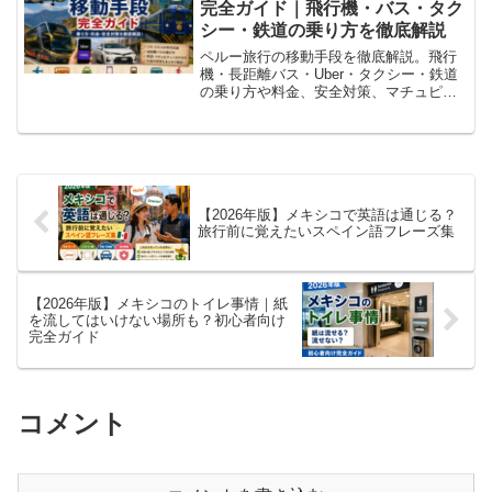
完全ガイド｜飛行機・バス・タク
い出作りをサポートします！
シー・鉄道の乗り方を徹底解説
ペルー旅行の移動手段を徹底解説。飛行
機・長距離バス・Uber・タクシー・鉄道
の乗り方や料金、安全対策、マチュピチ
ュへのアクセス、リマ・クスコの市内交
通まで2026年最新情報で詳しく紹介しま
す。
【2026年版】メキシコで英語は通じる？
旅行前に覚えたいスペイン語フレーズ集
【2026年版】メキシコのトイレ事情｜紙
を流してはいけない場所も？初心者向け
完全ガイド
コメント