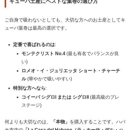
キューバ土産にベストな葉巻の選び方
ご自身で吸わないとしても、大切な方へのお土産としてキ
ューバ葉巻は最高の選択です。
定番で喜ばれるのは
:
モンテクリスト No.4
(最も有名でバランスが良
い)
ロメオ・イ・ジュリエッタ ショート・チャーチ
ル
(華やかで吸いやすい)
特別な方へなら
:
コイーバ シグロI または シグロII
(最高級のプレ
ステージ)
何よりも大切なのは、
「本物」
を購入することです。ハバ
ナ市内の
「La Casa del Habano（
ラ・カーサ・デル・ハ