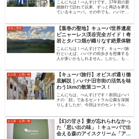
こんにちは！べんすけです。17年前の新
婚旅行で訪れて以来、ずっと再訪を夢見
ているキューバ。その中でも、ハバナの
歴史と未来を語る上で絶対に外せない場
所が、この革命広場（Plaza de la
Revolución）です。今回は、この広場が
【葉巻の聖地】キューバ世界遺産
文化と歴史
持つ...
ビニャーレス渓谷完全ガイド！奇
岩とタバコ畑が織りなす絶景体験
こんにちは！べんすけです。キューバ旅
行といえば、ハバナの街歩きを想像する
人が多いかもしれません。しかし、もし
あなたが「キューバの雄大な自然」と
「葉巻のルーツ」に興味があるなら、絶
対に外せない世界遺産があります。それ
【キューバ旅行】オビスポ通り徹
お土産・お買い物
が、キューバ西部に位置する...
底解説｜ハバナ旧市街の活気を味
わう1kmの散策コース！
こんにちは、べんすけです！前回はハバ
ナの「顔」であるセントラル公園を深掘
りしましたが、今回はそのセントラル公
園から始まるハバナ旧市街のメインスト
リート、オビスポ通りへと足を踏み入れ
ましょう。石畳の道に色鮮やかなコロニ
【幻の甘さ】妻が忘れられなかっ
お土産・お買い物
アル建築が並び、どこから...
た「思い出の味」！キューバで出
会える森のアイスクリーム「アテ