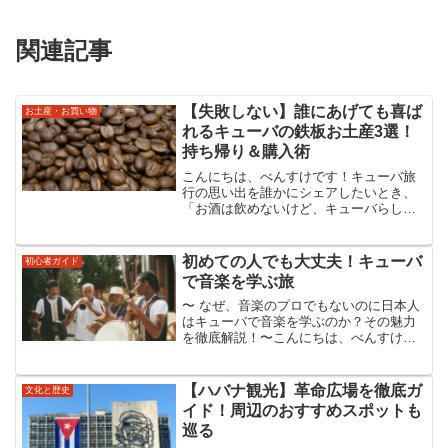
関連記事
【失敗しない】誰にあげても喜ば
お土産・お買い物
れるキューバの鉄板お土産3選！
持ち帰り＆購入術
こんにちは、べんすけです！キューバ旅
行の思い出を誰かにシェアしたいとき、
「お酒は飲めないけど、キューバらしい
ものがいい」という方へのお土産選びは
悩ましいものです。今回は、性別・年齢
を問わず万人受けするキューバの「定
初めての人でも大丈夫！キューバ
初心者ガイド
番・非嗜好品」に焦点を当て...
で音楽を学ぶ旅
〜 なぜ、音楽のプロでもないのに日本人
はキューバで音楽を学ぶのか？その魅力
を徹底解説！〜こんにちは、べんすけで
す！キューバと聞いて、あなたは何を思
い浮かべますか？クラシックカー、葉
巻、そして何よりも情熱的な音楽ではな
【ハバナ観光】革命広場を徹底ガ
文化と歴史
いでしょうか。「本場のサ...
イド！周辺のおすすめスポットも
巡る