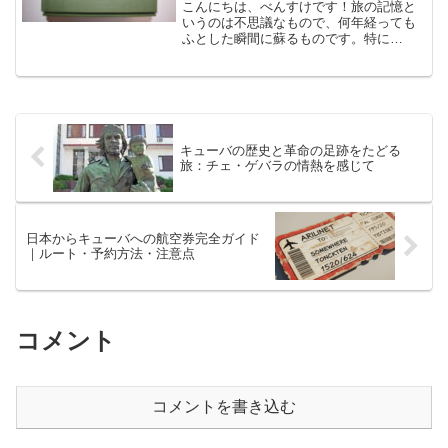
モヤ」
こんにちは、べんすけです！旅の記憶と
いうのは不思議なもので、何年経っても
ふとした瞬間に蘇るものです。特に
「味」の記憶は鮮烈で、私の妻がキュー
バに住んでいる頃に食べたあるフルーツ
の味を忘れられず、ついに日本でそれを
探し当てました。それが、この...
キューバの歴史と革命の足跡をたどる
旅：チェ・ゲバラの情熱を感じて
日本からキューバへの航空券完全ガイド
｜ルート・予約方法・注意点
コメント
コメントを書き込む