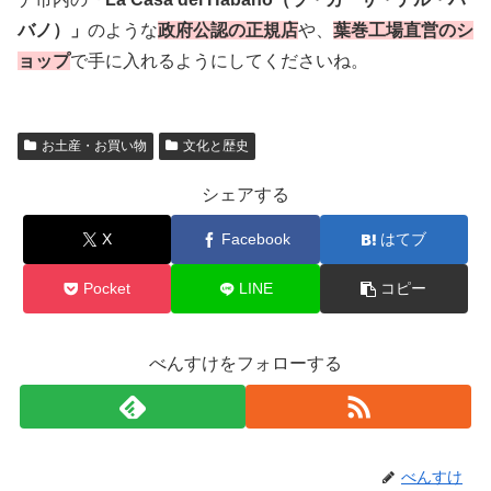
バノ
）」
のような
政府公認の正規店
や、
葉巻工場直営のシ
ョップ
で手に入れるようにしてくださいね。
お土産・お買い物
文化と歴史
シェアする
X
Facebook
はてブ
Pocket
LINE
コピー
べんすけをフォローする
べんすけ