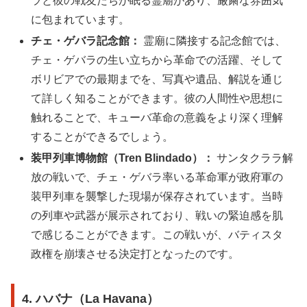
ラと彼の戦友たちが眠る霊廟があり、厳粛な雰囲気
に包まれています。
チェ・ゲバラ記念館：
霊廟に隣接する記念館では、
チェ・ゲバラの生い立ちから革命での活躍、そして
ボリビアでの最期までを、写真や遺品、解説を通じ
て詳しく知ることができます。彼の人間性や思想に
触れることで、キューバ革命の意義をより深く理解
することができるでしょう。
装甲列車博物館（Tren Blindado）：
サンタクララ解
放の戦いで、チェ・ゲバラ率いる革命軍が政府軍の
装甲列車を襲撃した現場が保存されています。当時
の列車や武器が展示されており、戦いの緊迫感を肌
で感じることができます。この戦いが、バティスタ
政権を崩壊させる決定打となったのです。
4. ハバナ（La Havana）