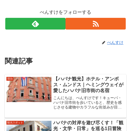
べんすけをフォローする
べんすけ
関連記事
【ハバナ観光】ホテル・アンボ
宿泊
ス・ムンドス｜ヘミングウェイが
愛したハバナ旧市街の名宿
こんにちは、べんすけです！キューバ・
ハバナ旧市街を歩いていると、歴史を感
じさせる建物やカラフルな街並みが目に
飛び込んできますよね。そんな街のなか
でも、ひときわ存在感を放っているのが
「ホテル・アンボス・ムンドス（Hotel
ハバナの対岸を遊び尽くす！「観
観光スポット
Ambos Mun...
光・文学・日常」を巡る1日冒険