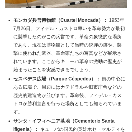
モンカダ兵営博物館（Cuartel Moncada）：
1953年
7月26日、フィデル・カストロ率いる革命勢力が最初
に襲撃したのがこの兵営です。革命の象徴的な場所
であり、現在は博物館として当時の銃弾の跡や、襲
撃に使われた武器、革命家たちの写真などが展示さ
れています。ここからキューバ革命の激動の歴史が
始まったことを実感できるでしょう。
セスペデス広場（Parque Céspedes）：
街の中心に
ある広場で、周辺にはカテドラルや旧市庁舎などの
歴史的建造物が並びます。革命後、フィデル・カス
トロが勝利宣言を行った場所としても知られていま
す。
サンタ・イフィヘニア墓地（Cementerio Santa
Ifigenia）：
キューバの国民的英雄ホセ・マルティを