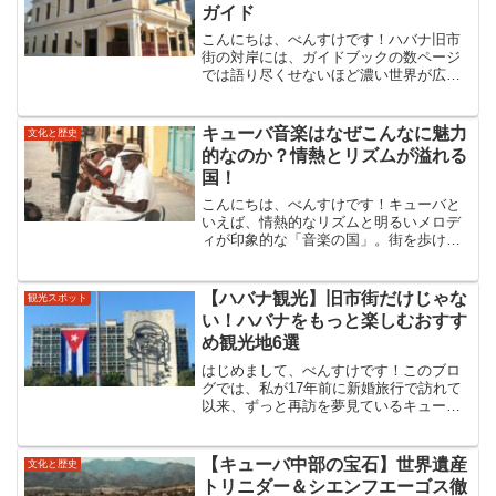
ガイド
こんにちは、べんすけです！ハバナ旧市
街の対岸には、ガイドブックの数ページ
では語り尽くせないほど濃い世界が広が
っています。 フェリーで海を渡り、絶景
に感動し、文豪の愛した海を眺め、最後
は地元の生活に溶け込む……。そんな、
キューバ音楽はなぜこんなに魅力
文化と歴史
誰もが羨む「対岸1日満...
的なのか？情熱とリズムが溢れる
国！
こんにちは、べんすけです！キューバと
いえば、情熱的なリズムと明るいメロデ
ィが印象的な「音楽の国」。街を歩けば
どこからともなくサルサのビートが聞こ
え、夜になるとカフェやバーで自然とダ
ンスが始まります。キューバ音楽の不思
【ハバナ観光】旧市街だけじゃな
観光スポット
議なところって、僕のよう...
い！ハバナをもっと楽しむおすす
め観光地6選
はじめまして、べんすけです！このブロ
グでは、私が17年前に新婚旅行で訪れて
以来、ずっと再訪を夢見ているキューバ
の魅力を、初心者の方にも分かりやすく
お伝えしています。街の歴史と活気に満
ちたハバナ旧市街は、旅のハイライトで
【キューバ中部の宝石】世界遺産
文化と歴史
す。もし旧市街をまだご...
トリニダー＆シエンフエーゴス徹