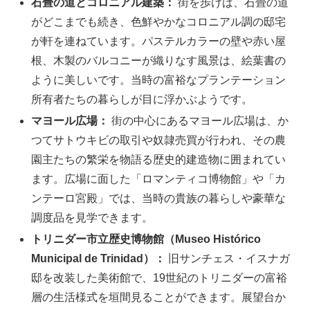
石畳の道とコロニアル建築：
街を歩けば、石畳の道
がどこまでも続き、色鮮やかなコロニアル調の邸宅
が軒を連ねています。パステルカラーの壁や赤い屋
根、木製のバルコニーが織りなす風景は、絵葉書の
ように美しいです。当時の富裕なプランテーション
所有者たちの暮らしが目に浮かぶようです。
マヨール広場：
街の中心にあるマヨール広場は、か
つてサトウキビの取引や奴隷売買が行われ、その農
園主たちの繁栄を物語る歴史的建造物に囲まれてい
ます。広場に面した「ロマンティコ博物館」や「カ
ンテーロ宮殿」では、当時の貴族の暮らしや豪華な
調度品を見学できます。
トリニダー市立歴史博物館（Museo Histórico
Municipal de Trinidad）：
旧サンチェス・イスナガ
邸を改装した美術館で、19世紀のトリニダーの富裕
層の生活様式を垣間見ることができます。展望台か