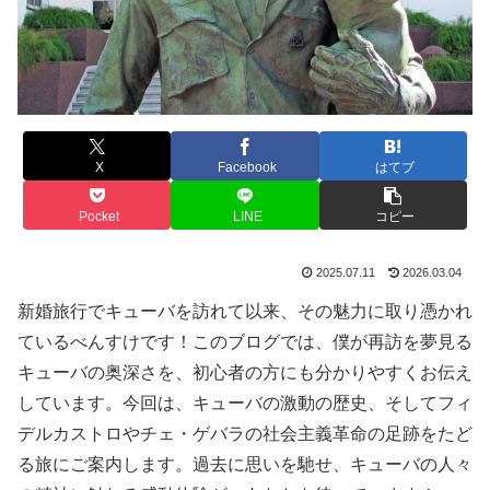
X
Facebook
はてブ
Pocket
LINE
コピー
2025.07.11
2026.03.04
新婚旅行でキューバを訪れて以来、その魅力に取り憑かれ
ているべんすけです！このブログでは、僕が再訪を夢見る
キューバの奥深さを、初心者の方にも分かりやすくお伝え
しています。今回は、キューバの激動の歴史、そしてフィ
デルカストロやチェ・ゲバラの社会主義革命の足跡をたど
る旅にご案内します。過去に思いを馳せ、キューバの人々