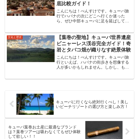
底比較ガイド！
こんにちは！べんすけです。キューバ旅
行でハバナの次にどこへ行くか迷った
ら、ぜひ中部キューバに足を延ばしてみ
てください！このエリアには、全く個性
の違う2つの素晴らしい世界遺産の街があ
ります。石畳に馬車の音が響く「ノスタ
【葉巻の聖地】キューバ世界遺産
文化と歴史
ルジーの街トリニダー」と...
ビニャーレス渓谷完全ガイド！奇
岩とタバコ畑が織りなす絶景体験
こんにちは！べんすけです。キューバ旅
行といえば、ハバナの街歩きを想像する
人が多いかもしれません。しかし、もし
あなたが「キューバの雄大な自然」と
「葉巻のルーツ」に興味があるなら、絶
対に外せない世界遺産があります。それ
が、キューバ西部に位置する...
キューバに行くなら絶対行くべし！美し
いビーチリゾートの選び方と楽しみ方！
キューバ葉巻お土産に最適なブランド
は？葉巻ツアーは吸わなくてもぜひ体験
して欲しい！！