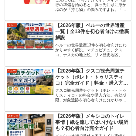
行の準備を始めると、真っ先に頭に浮か
ぶのが「持ち物」の悩みですよね。「情
熱の国メキシコ、日本と同じ準備で大丈
夫？」 「カンクンのビーチとメキシコシ
ティの遺跡、両方行くなら何が必要？」
【2026年版】ペルーの世界遺産
ペルー
「現地で調達できるも...
一覧｜全13件を初心者向けに徹底
解説
ペルーの世界遺産13件を初心者向けにわ
かりやすく解説。マチュピチュ、クス
コ、ナスカの地上絵、リマ歴史地区、ア
レキパなど人気スポットから自然遺産ま
で一覧で紹介。おすすめモデルコースや
旅行計画の立て方も掲載しています。
【2026年版】クスコ観光周遊チ
ペルー
ケット（ボレト・トゥリスティ
コ）完全ガイド｜料金・購入方
法・対象遺跡を徹底解説
クスコ観光周遊チケット（ボレト・トゥ
リスティコ）の料金や購入方法、有効期
限、対象遺跡を初心者向けに分かりやす
く解説。全周遊券と部分券の違い、マチ
ュピチュやマラス塩田との違い、注意点
まで詳しく紹介します。
【2026年版】メキシコのトイレ
メキシコ
事情｜紙を流してはいけない場所
も？初心者向け完全ガイド
メキシコ旅行で意外と困るトイレ事情を