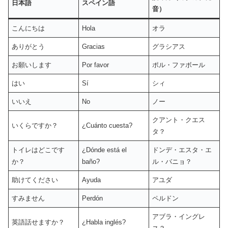
日本語
スペイン語
音）
こんにちは
Hola
オラ
ありがとう
Gracias
グラシアス
お願いします
Por favor
ポル・ファボール
はい
Sí
シィ
いいえ
No
ノー
クアント・クエス
いくらですか？
¿Cuánto cuesta?
タ？
トイレはどこです
¿Dónde está el
ドンデ・エスタ・エ
か？
baño?
ル・バニョ？
助けてください
Ayuda
アユダ
すみません
Perdón
ペルドン
アブラ・イングレ
英語話せますか？
¿Habla inglés?