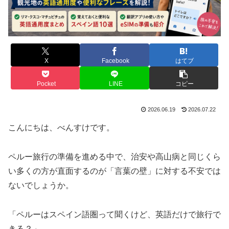
X
Facebook
はてブ
Pocket
LINE
コピー
2026.06.19
2026.07.22
こんにちは、べんすけです。
ペルー旅行の準備を進める中で、治安や高山病と同じくら
い多くの方が直面するのが「言葉の壁」に対する不安では
ないでしょうか。
「ペルーはスペイン語圏って聞くけど、英語だけで旅行で
きる？」