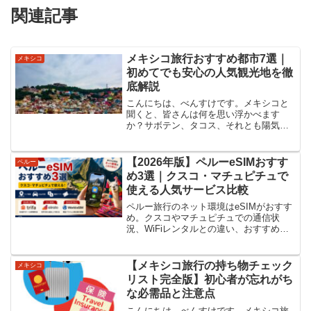
関連記事
メキシコ旅行おすすめ都市7選｜
メキシコ
初めてでも安心の人気観光地を徹
底解説
こんにちは、べんすけです。メキシコと
聞くと、皆さんは何を思い浮かべます
か？サボテン、タコス、それとも陽気な
マリアッチの音楽でしょうか。実はメキ
シコは、国土が日本の約5倍もあり、都市
ごとに文化や景色が驚くほど劇的に変わ
【2026年版】ペルーeSIMおすす
ペルー
る国なんです。カリブ海を...
め3選｜クスコ・マチュピチュで
使える人気サービス比較
ペルー旅行のネット環境はeSIMがおすす
め。クスコやマチュピチュでの通信状
況、WiFiレンタルとの違い、おすすめ
eSIM3選、設定方法まで初心者向けに解
説します。
【メキシコ旅行の持ち物チェック
メキシコ
リスト完全版】初心者が忘れがち
な必需品と注意点
こんにちは、べんすけです。メキシコ旅